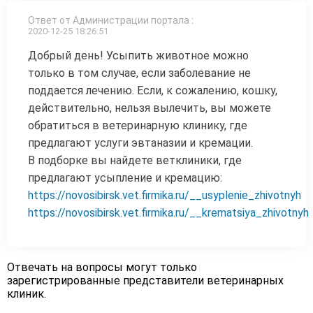
Ответ от Администрации портала
:
2020-12-25 18:26:51
Добрый день! Усыпить животное можно
только в том случае, если заболевание не
поддается лечению. Если, к сожалению, кошку,
действительно, нельзя вылечить, вы можете
обратиться в ветеринарную клинику, где
предлагают услуги эвтаназии и кремации.
В подборке вы найдете ветклиники, где
предлагают усыпление и кремацию:
https://novosibirsk.vet.firmika.ru/__usyplenie_zhivotnyh
https://novosibirsk.vet.firmika.ru/__krematsiya_zhivotnyh
Отвечать на вопросы могут только
зарегистрированные представители ветеринарных
клиник.